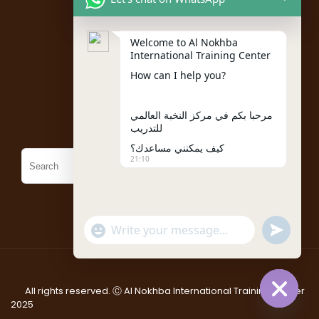
Instructor Registration
Welcome to Al Nokhba
Student Registration
International Training Center
My account
How can I help you?
Policies
مرحبا بكم في مركز النخبة العالمي
للتدريب
كيف يمكنني مساعدك؟
21:10
"+chaty_settings.lang.emoji_picker+"
undefined
WhatsApp
Message
All rights reserved. Ⓒ Al Nokhba International Training Center
2025
Hide